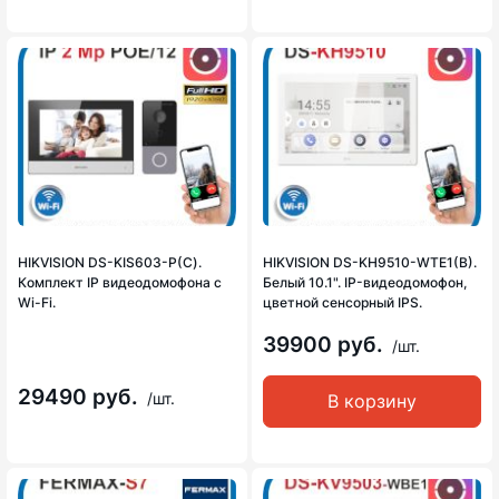
HIKVISION DS-KIS603-P(С).
HIKVISION DS-KH9510-WTE1(B).
Комплект IP видеодомофона с
Белый 10.1". IP-видеодомофон,
Wi-Fi.
цветной сенсорный IPS.
39900 руб.
/шт.
29490 руб.
/шт.
В корзину