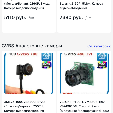
(Металл/Белая). 2160P. 8Mpx.
Белая). 2160P. 5Mpx. Камера
Камера видеонаблюдения.
видеонаблюдения.
5110 руб.
7380 руб.
/шт.
/шт.
CVBS Аналоговые камеры.
См. категорию
XMEye-100CVBS700PB-2,8.
VISION HI-TECH. VM38CSHRX-
(Пластик/Черная). 700Tvl.
VFA49IR DN. Color. 4-9 мм.
Камера видеонаблюдения
(Модульная/Бескорпусная). 480