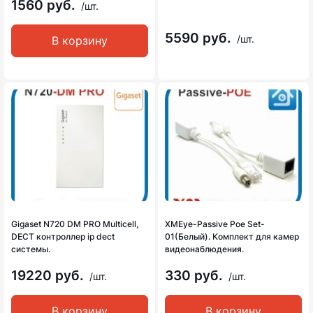
1560 руб.
/шт.
5590 руб.
/шт.
В корзину
Gigaset N720 DM PRO Multicell,
XMEye-Passive Poe Set-
DECT контроллер ip dect
01(Белый). Комплект для камер
системы.
видеонаблюдения.
19220 руб.
330 руб.
/шт.
/шт.
В корзину
В корзину