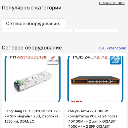
показать все
Популярные категории
Сетевое оборудование.
Видеорегистраторы XMEye
IP Камеры 4 Мп.
IP Камеры 5 Мп.
IP Камеры 8 Мп.
Сетевое оборудование.
См. категорию
Fang Hang FH-S5512CDL120. 120
XMEye-AP2422G. 300W.
км SFP модуль 1.25G, 2 волокна,
Коммутатор POE на 24 порта
1550 нм, DDM, LC.
(10/100M) + 2 uplink GIGABIT
(1000M) + 2 SFP GIGABIT