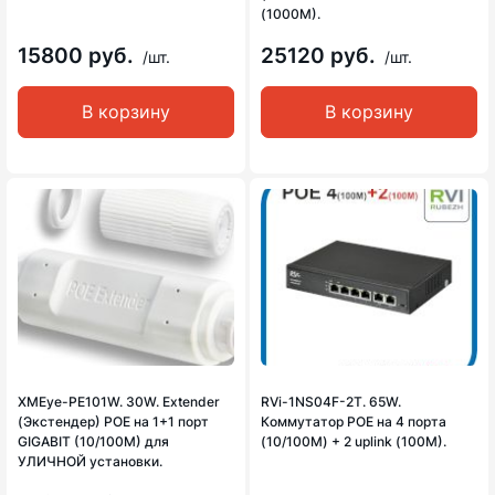
(1000M).
15800 руб.
25120 руб.
/шт.
/шт.
В корзину
В корзину
XMEye-PE101W. 30W. Extender
RVi-1NS04F-2T. 65W.
(Экстендер) POE на 1+1 порт
Коммутатор POE на 4 порта
GIGABIT (10/100M) для
(10/100M) + 2 uplink (100M).
УЛИЧНОЙ установки.