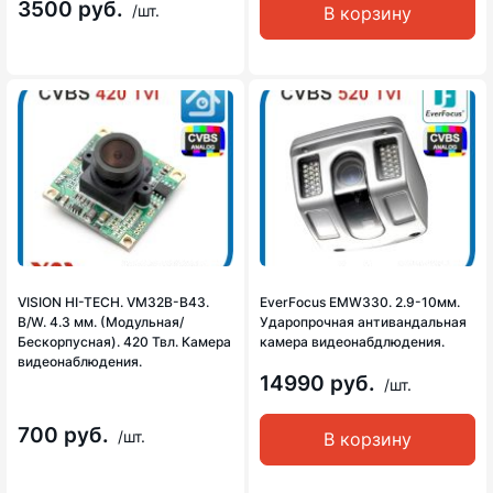
3500 руб.
/шт.
В корзину
VISION HI-TECH. VM32B-B43.
EverFocus EMW330. 2.9-10мм.
B/W. 4.3 мм. (Модульная/
Ударопрочная антивандальная
Бескорпусная). 420 Твл. Камера
камера видеонабдлюдения.
видеонаблюдения.
14990 руб.
/шт.
700 руб.
/шт.
В корзину