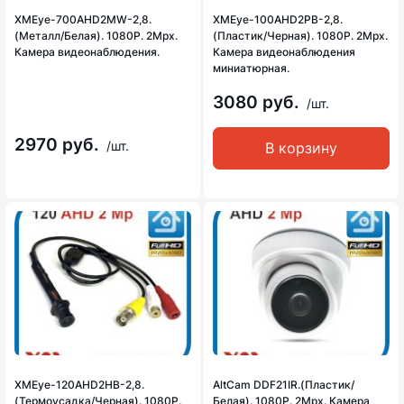
XMEye-700AHD2MW-2,8.
XMEye-100AHD2PB-2,8.
(Металл/Белая). 1080P. 2Mpx.
(Пластик/Черная). 1080P. 2Mpx.
Камера видеонаблюдения.
Камера видеонаблюдения
миниатюрная.
3080 руб.
/шт.
2970 руб.
/шт.
В корзину
XMEye-120AHD2HB-2,8.
AltCam DDF21IR.(Пластик/
(Термоусадка/Черная). 1080P.
Белая). 1080P. 2Mpx. Камера