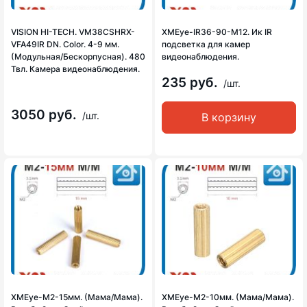
VISION HI-TECH. VM38CSHRX-
XMEye-IR36-90-M12. Ик IR
VFA49IR DN. Color. 4-9 мм.
подсветка для камер
(Модульная/Бескорпусная). 480
видеонаблюдения.
Твл. Камера видеонаблюдения.
235 руб.
/шт.
3050 руб.
/шт.
В корзину
XMEye-M2-15мм. (Мама/Мама).
XMEye-M2-10мм. (Мама/Мама).