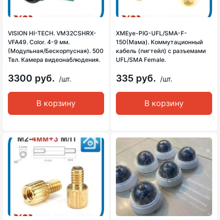
VISION HI-TECH. VM32CSHRX-
XMEye-PIG-UFL/SMA-F-
VFA49. Color. 4-9 мм.
150(Мама). Коммутационный
(Модульная/Бескорпусная). 500
кабель (пигтейл) с разъемами
Твл. Камера видеонаблюдения.
UFL/SMA Female.
3300 руб.
335 руб.
/шт.
/шт.
В корзину
В корзину