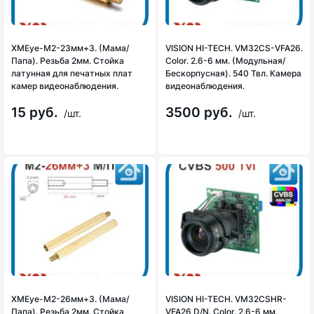
XMEye-M2-23мм+3. (Мама/
VISION HI-TECH. VM32CS-VFA26.
Папа). Резьба 2мм. Стойка
Color. 2.6-6 мм. (Модульная/
латунная для печатных плат
Бескорпусная). 540 Твл. Камера
камер видеонаблюдения.
видеонаблюдения.
15 руб.
3500 руб.
/шт.
/шт.
XMEye-M2-26мм+3. (Мама/
VISION HI-TECH. VM32CSHR-
Папа). Резьба 2мм. Стойка
VFA26 D/N. Color. 2.6-6 мм.