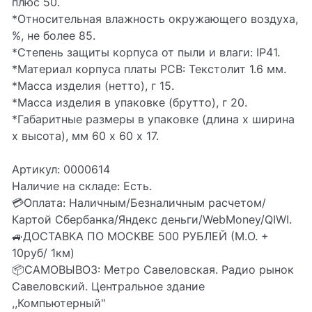
плюс 50.
*Относительная влажность окружающего воздуха,
%, не более 85.
*Степень защиты корпуса от пыли и влаги: IP41.
*Материал корпуса платы PCB: Текстолит 1.6 мм.
*Масса изделия (нетто), г 15.
*Масса изделия в упаковке (брутто), г 20.
*Габаритные размеры в упаковке (длина х ширина
х высота), мм 60 х 60 х 17.
Артикул: 0000614
Наличие на складе: Есть.
💳Оплата: Наличным/Безналичным расчетом/
Картой Сбербанка/Яндекс деньги/WebMoney/QIWI.
🚙ДОСТАВКА ПО МОСКВЕ 500 РУБЛЕЙ (М.О. +
10руб/ 1км)
📦CАМОВЫВОЗ: Метро Савеловская. Радио рынок
Савеловский. Центральное здание
,,Компьютерный"