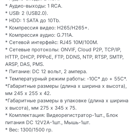
* Аудио-выходы: 1 RCA.
* USB: 2 (USB2.0).
* HDD: 1 SATA до 10Tb.
* Компрессия видео: H265/H265+.
* Компрессия аудио: G.711A.
* Сетевой интерфейс: RJ45 10M/100M.
* Сетевые протоколы: ONVIF, Cloud P2P, TCP/IP,
HTTP, DHCP, PPPoE, FTP, DDNS, NTP, RTSP, SMTP,
ARSP, DAS, PMS.
* Питание: DC 12 вольт, 2 ампера.
* Температурный режим работы: -10С* до + 55С*.
*Габаритные размеры (длина х ширина х высота),
мм 245 х 255 х 42.
*Габаритные размеры в упаковке (длина х ширина
х высота), мм 275 х 345 х 75.
* Комплектация: Видеорегистратор-1шт., Блок
питания DC 12V2A-1шт., Мышь-1шт.
* Вес: 1300/1500 гр.