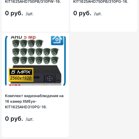
KIT1625AHD750PB/310PW-16.
KIT1625AHD750PB/310PG-16.
0 руб.
0 руб.
/шт.
/шт.
Комплект видеонаблюдения на
16 камер XMEye-
KIT1625AHD310PG-16.
0 руб.
/шт.