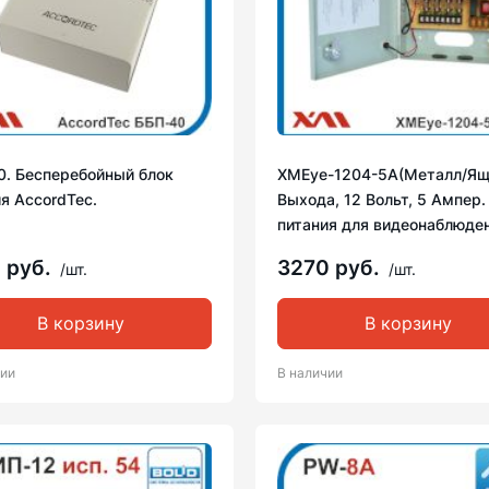
0. Бесперебойный блок
XMEye-1204-5A(Металл/Ящи
я AccordTec.
Выхода, 12 Вольт, 5 Ампер.
питания для видеонаблюден
 руб.
3270 руб.
/шт.
/шт.
В корзину
В корзину
чии
В наличии