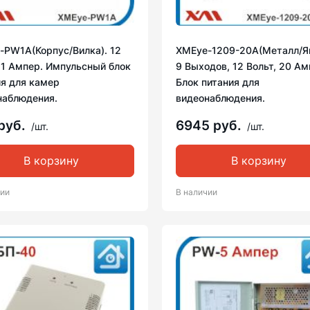
-PW1A(Корпус/Вилка). 12
XMEye-1209-20A(Металл/Я
 1 Ампер. Импульсный блок
9 Выходов, 12 Вольт, 20 Ам
ия для камер
Блок питания для
наблюдения.
видеонаблюдения.
руб.
6945 руб.
/шт.
/шт.
В корзину
В корзину
чии
В наличии