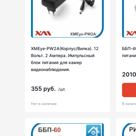
XMEye-PW2A(Корпус/Вилка). 12
ББП-4
Вольт. 2 Ампера. Импульсный
питани
блок питания для камер
видеонаблюдения.
2010
355 руб.
/шт.
Нет в наличии
В нали