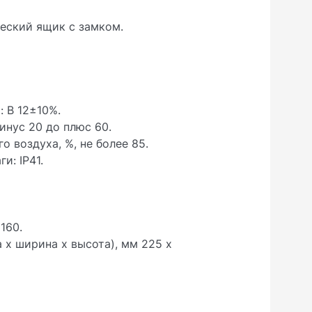
еский ящик с замком.
 В 12±10%.
инус 20 до плюс 60.
 воздуха, %, не более 85.
и: IP41.
160.
 х ширина х высота), мм 225 х