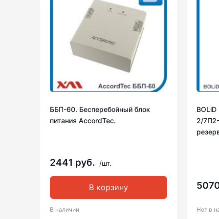
ББП-60. Бесперебойный блок
BOLiD 
питания AccordTec.
2/7П2-
резер
2441 руб.
/шт.
5070
В корзину
В наличии
Нет в н