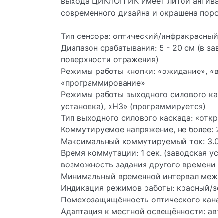
выхода ЦИКЛОП ИК имеет литой антив
современного дизайна и окрашена пор
Тип сенсора: оптический/инфракрасный
Диапазон срабатывания: 5 - 20 см (в з
поверхности отражения)
Режимы работы кнопки: «ожидание», «в
«программирование»
Режимы работы выходного силового ка
установка), «НЗ» (программируется)
Тип выходного силового каскада: «отк
Коммутируемое напряжение, не более:
Максимальный коммутируемый ток: 3.
Время коммутации: 1 сек. (заводская у
возможность задания другого времени
Минимальный временной интервал межд
Индикация режимов работы: красный/з
Помехозащищённость оптического канал
Адаптация к местной освещённости: а