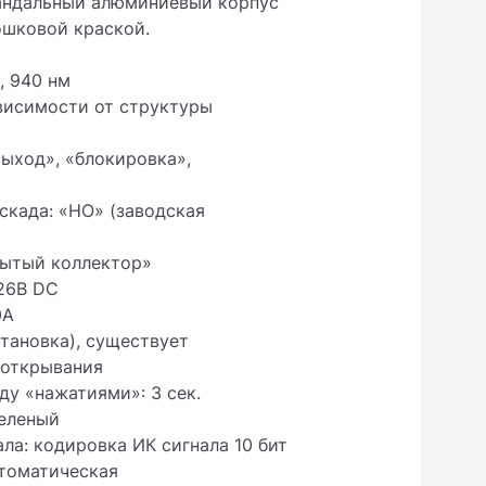
андальный алюминиевый корпус
ошковой краской.
, 940 нм
ависимости от структуры
ыход», «блокировка»,
скада: «НО» (заводская
рытый коллектор»
 26В DC
0А
становка), существует
 открывания
у «нажатиями»: 3 сек.
еленый
а: кодировка ИК сигнала 10 бит
втоматическая