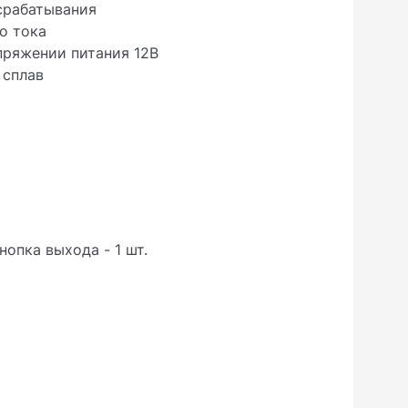
 срабатывания
о тока
пряжении питания 12В
 сплав
нопка выхода - 1 шт.