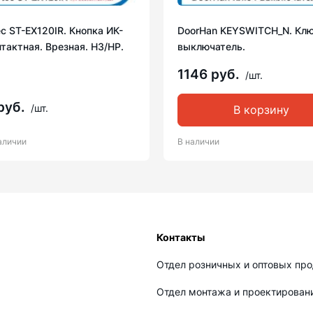
c ST-EX120IR. Кнопка ИК-
DoorHan KEYSWITCH_N. Клю
тактная. Врезная. НЗ/НР.
выключатель.
1146 руб.
/шт.
руб.
/шт.
В корзину
аличии
В наличии
Контакты
Отдел розничных и оптовых пр
Отдел монтажа и проектирован