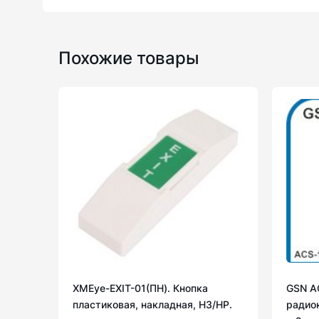
Похожие товары
XMEye-EXIT-01(ПН). Кнопка
GSN A
пластиковая, накладная, НЗ/НР.
радио