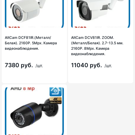
AltCam DCF81IR.(Металл/
AltCam DCV81IR. ZOOM.
Белая). 2160P. 5Mpx. Камера
(Металл/Белая). 2.7-13.5 мм.
видеонаблюдения.
2160P. 8Mpx. Камера
видеонаблюдения.
7380 руб.
11040 руб.
/шт.
/шт.