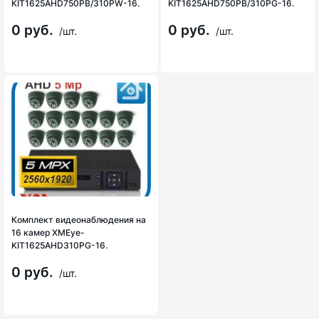
KIT1625AHD750PB/310PW-16.
KIT1625AHD750PB/310PG-16.
0 руб.
0 руб.
/шт.
/шт.
Комплект видеонаблюдения на
16 камер XMEye-
KIT1625AHD310PG-16.
0 руб.
/шт.