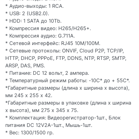
* Аудио-выходы: 1 RCA.
* USB: 2 (USB2.0).
* HDD: 1 SATA до 10Tb.
* Компрессия видео: H265/H265+.
* Компрессия аудио: G.711A.
* Сетевой интерфейс: RJ45 10M/100M.
* Сетевые протоколы: ONVIF, Cloud P2P, TCP/IP,
HTTP, DHCP, PPPoE, FTP, DDNS, NTP, RTSP, SMTP,
ARSP, DAS, PMS.
* Питание: DC 12 вольт, 2 ампера.
* Температурный режим работы: -10С* до + 55С*.
*Габаритные размеры (длина х ширина х высота),
мм 245 х 255 х 42.
*Габаритные размеры в упаковке (длина х ширина
х высота), мм 275 х 345 х 75.
* Комплектация: Видеорегистратор-1шт., Блок
питания DC 12V2A-1шт., Мышь-1шт.
* Вес: 1300/1500 гр.