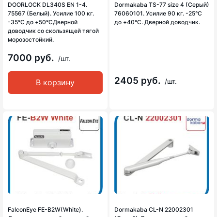
DOORLOCK DL340S EN 1-4.
Dormakaba TS-77 size 4 (Серый)
75567 (Белый). Усилие 100 кг.
76060101. Усилие 90 кг. -25°С
-35°С до +50°СДверной
до +40°С. Дверной доводчик.
доводчик со скользящей тягой
морозостойкий.
7000 руб.
/шт.
2405 руб.
/шт.
В корзину
FalconEye FE-B2W(White).
Dormakaba CL-N 22002301