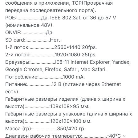
сообщения в приложении, TCP(Прозрачная
передача последовательного порта).
POE:....................Да, IEEE 802.3af. от 36 до 57 V
(номинальное 48V).
ONVIF:....................Да.
SD card:....................Нет.
1-й поток:....................2560*1440 20fps.
2-й поток:....................1920*1080 25fps.
Браузеры:....................IE8-11 Internet Explorer, Yandex,
Google Chrome, Firefox, Safari, Mac Safari.
Потребление:....................1000 mA.
Питание:....................12 В (питание через Ethernet
есть).
Габаритные размеры изделия (длина х ширина х
высота):....................108x108x95 мм.
Габаритные размеры в упаковке (длина х ширина х
высота):....................120x120x100 мм.
Масса (гр):....................350/420 гр.
Диапазон рабочих температур:....................-40°С ~