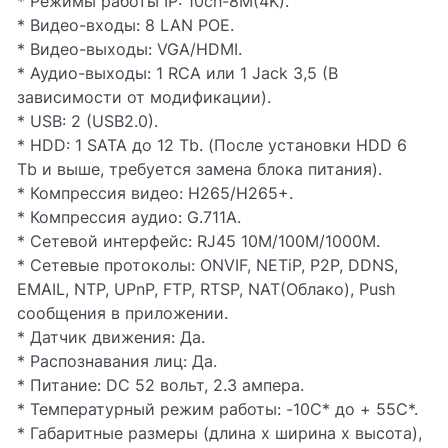
* Режимы работы IP: 10ch-8M(4K).
* Видео-входы: 8 LAN POE.
* Видео-выходы: VGA/HDMI.
* Аудио-выходы: 1 RCA или 1 Jack 3,5 (В
зависимости от модификации).
* USB: 2 (USB2.0).
* HDD: 1 SATA до 12 Tb. (После установки HDD 6
Tb и выше, требуется замена блока питания).
* Компрессия видео: H265/H265+.
* Компрессия аудио: G.711A.
* Сетевой интерфейс: RJ45 10M/100M/1000M.
* Сетевые протоколы: ONVIF, NETiP, P2P, DDNS,
EMAIL, NTP, UPnP, FTP, RTSP, NAT(Облако), Push
сообщения в приложении.
* Датчик движения: Да.
* Распознавания лиц: Да.
* Питание: DC 52 вольт, 2.3 ампера.
* Температурный режим работы: -10С* до + 55С*.
* Габаритные размеры (длина х ширина х высота),