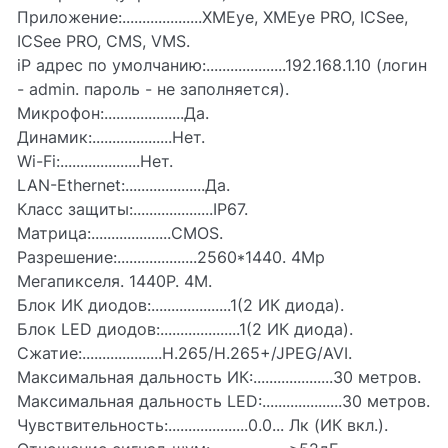
Приложение:....................XMEye, XMEye PRO, ICSee,
ICSee PRO, CMS, VMS.
iP адрес по умолчанию:....................192.168.1.10 (логин
- admin. пароль - не заполняется).
Микрофон:....................Да.
Динамик:....................Нет.
Wi-Fi:....................Нет.
LAN-Ethernet:....................Да.
Класс защиты:....................IP67.
Матрица:....................CMOS.
Разрешение:....................2560*1440. 4Mp
Мегапикселя. 1440P. 4М.
Блок ИК диодов:....................1(2 ИК диода).
Блок LED диодов:....................1(2 ИК диода).
Сжатие:....................H.265/H.265+/JPEG/AVI.
Максимальная дальность ИК:....................30 метров.
Максимальная дальность LED:....................30 метров.
Чувствительность:....................0.0... Лк (ИК вкл.).