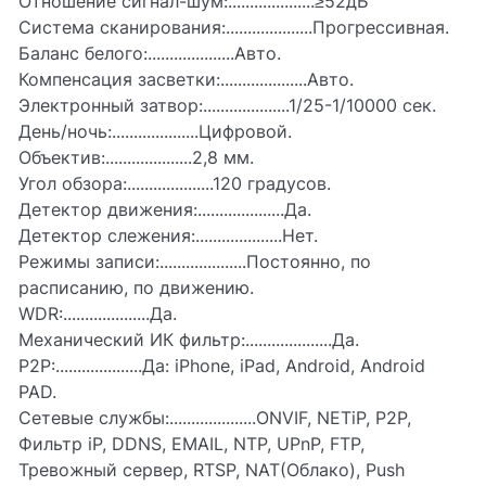
Отношение сигнал-шум:....................≥52дБ
Система сканирования:....................Прогрессивная.
Баланс белого:....................Авто.
Компенсация засветки:....................Авто.
Электронный затвор:....................1/25-1/10000 сек.
День/ночь:....................Цифровой.
Объектив:....................2,8 мм.
Угол обзора:....................120 градусов.
Детектор движения:....................Да.
Детектор слежения:....................Нет.
Режимы записи:....................Постоянно, по
расписанию, по движению.
WDR:....................Да.
Механический ИК фильтр:....................Да.
P2P:....................Да: iPhone, iPad, Android, Android
PAD.
Сетевые службы:....................ONVIF, NETiP, P2P,
Фильтр iP, DDNS, EMAIL, NTP, UPnP, FTP,
Тревожный сервер, RTSP, NAT(Облако), Push