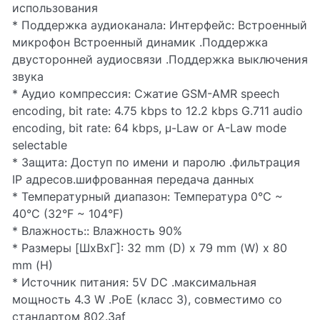
использования
* Поддержка аудиоканала: Интерфейс: Встроенный
микрофон Встроенный динамик .Поддержка
двусторонней аудиосвязи .Поддержка выключения
звука
* Аудио компрессия: Сжатие GSM-AMR speech
encoding, bit rate: 4.75 kbps to 12.2 kbps G.711 audio
encoding, bit rate: 64 kbps, μ-Law or A-Law mode
selectable
* Защита: Доступ по имени и паролю .фильтрация
IP адресов.шифрованная передача данных
* Температурный диапазон: Температура 0°C ~
40°C (32°F ~ 104°F)
* Влажность:: Влажность 90%
* Размеры [ШхВхГ]: 32 mm (D) x 79 mm (W) x 80
mm (H)
* Источник питания: 5V DC .максимальная
мощность 4.3 W .PoE (класс 3), совместимо со
стандартом 802.3af