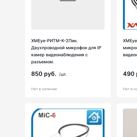
XMEye-РИТМ-К-2Пин.
XMEye
Двухпроводной микрофон для IP
микро
камер видеонаблюдения с
видео
разъемом.
850 руб.
490 
/шт.
Нет в наличии
Нет в н