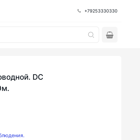
+79253330330
оводной. DC
0м.
блюдения.