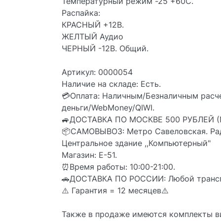
Температурный режим -25 +60С.
Распайка:
КРАСНЫЙ +12В.
ЖЕЛТЫЙ Аудио
ЧЕРНЫЙ -12В. Общий.
Артикул: 0000054
Наличие на складе: Есть.
💳Оплата: Наличным/Безналичным расч
деньги/WebMoney/QIWI.
🚙ДОСТАВКА ПО МОСКВЕ 500 РУБЛЕЙ (М.
📦CАМОВЫВОЗ: Метро Савеловская. Ра
Центральное здание ,,Компьютерный"
Магазин: Е-51.
⏰Время работы: 10:00-21:00.
🚗ДОСТАВКА ПО РОССИИ: Любой трансп
⚠️ Гарантия = 12 месяцев⚠️
Также в продаже имеются комплекты в