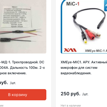
-МД-1. Трехпроводной. DC
XMEye-MIC1. АРУ. Активны
004А. Дальность 100м. 2-х
микрофон для систем
дное включение.
видеонаблюдения.
руб.
/шт.
250 руб.
/шт.
В корзину
чии
Нет в наличии