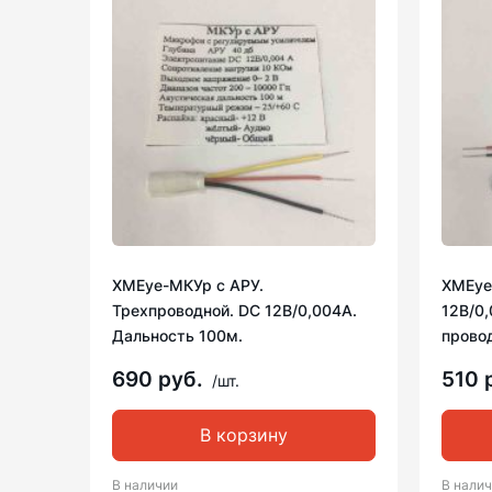
XMEye-МКУр с АРУ.
XMEye
Трехпроводной. DC 12В/0,004А.
12В/0,
Дальность 100м.
прово
690 руб.
510 
/шт.
В корзину
В наличии
В нали