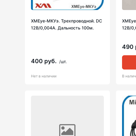
XMEye-МКУэ. Трехпроводной. DC
XMEye
12В/0,004А. Дальность 100м.
12В/0,
490 
400 руб.
/шт.
Нет в наличии
В нали