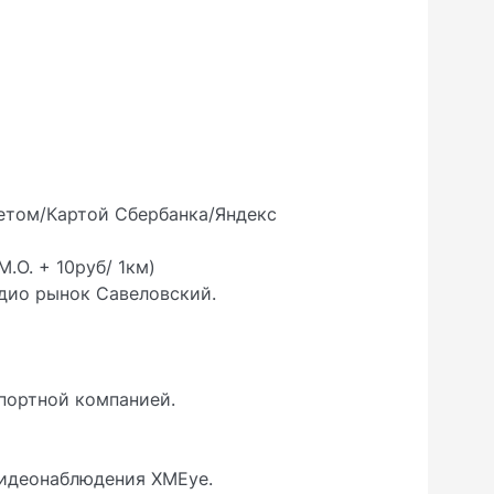
етом/Картой Сбербанка/Яндекс
О. + 10руб/ 1км)
дио рынок Савеловский.
ортной компанией.
идеонаблюдения XMEye.