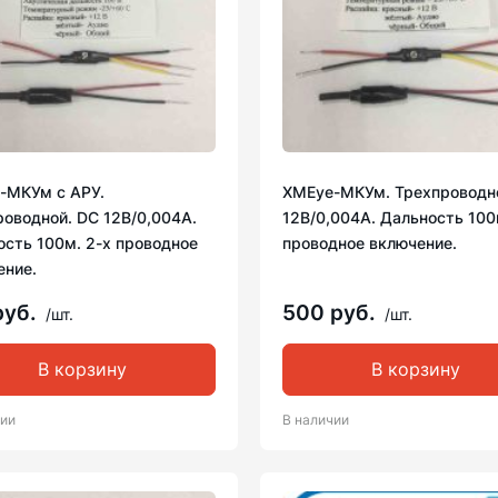
-МКУм с АРУ.
XMEye-МКУм. Трехпроводн
роводной. DC 12В/0,004А.
12В/0,004А. Дальность 100
ость 100м. 2-х проводное
проводное включение.
ение.
руб.
500 руб.
/шт.
/шт.
В корзину
В корзину
чии
В наличии