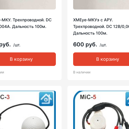
-МКУ. Трехпроводной. DC
XMEye-МКУэ с АРУ.
004А. Дальность 100м.
Трехпроводной. DC 12В/0,0
Дальность 100м.
руб.
600 руб.
/шт.
/шт.
В корзину
В корзину
чии
В наличии