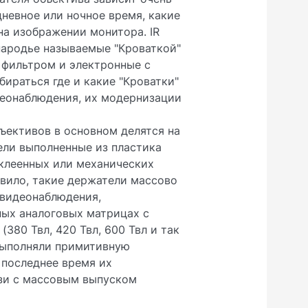
дневное или ночное время, какие
 на изображении монитора. IR
народье называемые "Кроваткой"
 фильтром и электронные с
ираться где и какие "Кроватки"
деонаблюдения, их модернизации
ъективов в основном делятся на
ели выполненные из пластика
вклеенных или механических
авило, такие держатели массово
 видеонаблюдения,
ных аналоговых матрицах с
380 Твл, 420 Твл, 600 Твл и так
 выполняли примитивную
 последнее время их
язи с массовым выпуском