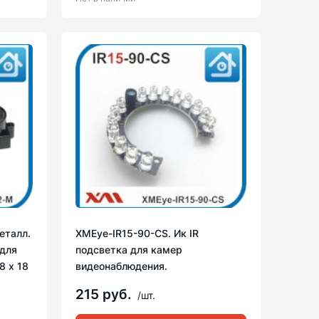
еталл.
XMEye-IR15-90-CS. Ик IR
для
подсветка для камер
8 х 18
видеонаблюдения.
215 руб.
/шт.