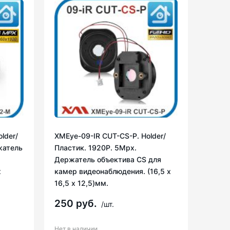
lder/
XMEye-09-IR CUT-CS-P. Holder/
жатель
Пластик. 1920P. 5Mpx.
Держатель объектива CS для
х
камер видеонаблюдения. (16,5 х
16,5 х 12,5)мм.
250 руб.
/шт.
Нет в наличии