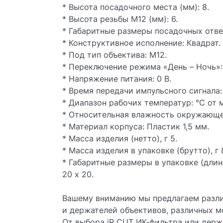
* Высота посадочного места (мм): 8.
* Высота резьбы М12 (мм): 6.
* Габаритные размеры посадочных отвер
* Конструктивное исполнение: Квадрат.
* Под тип объектива: M12.
* Переключение режима «День – Ночь»:
* Напряжение питания: 0 В.
* Время передачи импульсного сигнала:
* Диапазон рабочих температур: °С от 
* Относительная влажность окружающего
* Материал корпуса: Пластик 1,5 мм.
* Масса изделия (нетто), г 5.
* Масса изделия в упаковке (брутто), г 
* Габаритные размеры в упаковке (длин
20 х 20.
Вашему вниманию мы предлагаем разли
и держателей объективов, различных 
От выбора iR CUT ИК-фильтра или держ