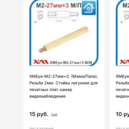
XMEye-M2-27мм+3. (Мама/Папа).
XMEye
Резьба 2мм. Стойка латунная для
Резьба
печатных плат камер
печат
видеонаблюдения.
видео
15 руб.
10 р
/шт.
Нет в наличии
Нет в н