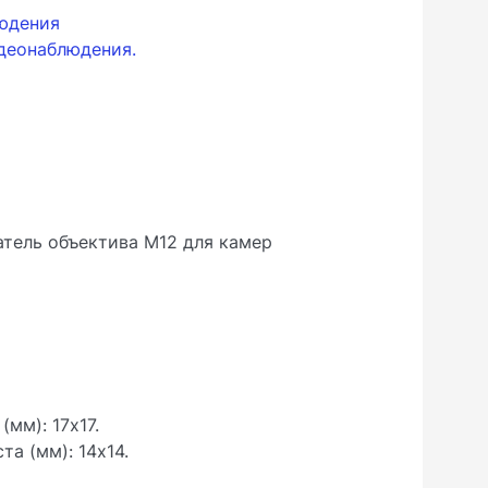
людения
деонаблюдения.
атель объектива М12 для камер
мм): 17x17.
а (мм): 14x14.