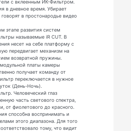
тели с вклеенным ИК-Фильтром.
я в дневное время. Убирает
 говорят в простонародье видео
ом этапе развития систем
льтры называемые iR CUT. В
ния несет на себе платформу с
рую передвигает механизм на
тием возвратной пружины.
 модульной платы камеры
твенно получает команду от
фильтр переключается в нужное
уток (День-Ночь).
льтр. Человеческий глаз
енную часть светового спектра,
, от фиолетового до красного.
ия способна воспринимать и
елами этого диапазона. Для того
оответствовало тому, что видит