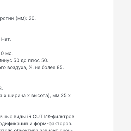
стий (мм): 20.
 Нет.
 0 мс.
минус 50 до плюс 50.
 воздуха, %, не более 85.
8.
а х ширина х высота), мм 25 х
чные виды iR CUT ИК-фильтров
модификаций и форм-факторов.
ателя объектива зависит очень