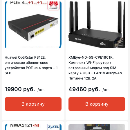
Huawei OptiXstar P812E.
XMEye-ND-5G-CPE1801K.
оптическое абонентское
Комплект Wi-Fi роутер +
устройство POE на 4 порта + 1
встроенный модем под SIM
SFP.
карту + USB + LAN1/LAN2/WAN.
Питание 12В. 2А.
19900 руб.
49460 руб.
/шт.
/шт.
В корзину
В корзину