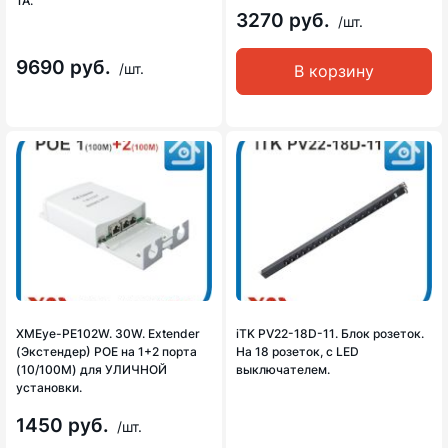
1А.
3270 руб.
/шт.
9690 руб.
/шт.
В корзину
XMEye-PE102W. 30W. Extender
iTK PV22-18D-11. Блок розеток.
(Экстендер) POE на 1+2 порта
На 18 розеток, с LED
(10/100M) для УЛИЧНОЙ
выключателем.
установки.
1450 руб.
/шт.