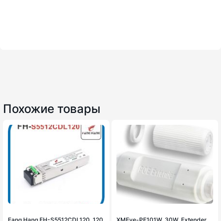
Похожие товары
Fang Hang FH-S5512CDL120. 120
XMEye-PE101W. 30W. Extender