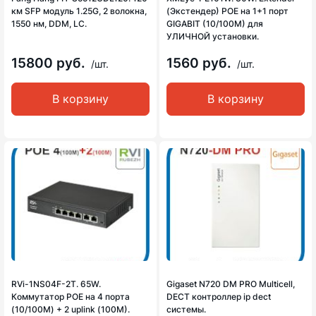
км SFP модуль 1.25G, 2 волокна,
(Экстендер) POE на 1+1 порт
1550 нм, DDM, LC.
GIGABIT (10/100M) для
УЛИЧНОЙ установки.
15800 руб.
1560 руб.
/шт.
/шт.
В корзину
В корзину
RVi-1NS04F-2T. 65W.
Gigaset N720 DM PRO Multicell,
Коммутатор POE на 4 порта
DECT контроллер ip dect
(10/100M) + 2 uplink (100M).
системы.