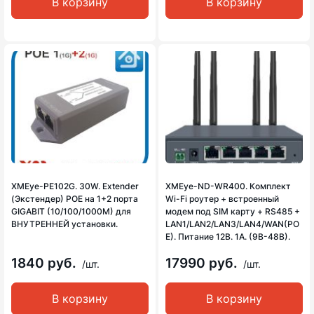
В корзину
В корзину
XMEye-PE102G. 30W. Extender
XMEye-ND-WR400. Комплект
(Экстендер) POE на 1+2 порта
Wi-Fi роутер + встроенный
GIGABIT (10/100/1000M) для
модем под SIM карту + RS485 +
ВНУТРЕННЕЙ установки.
LAN1/LAN2/LAN3/LAN4/WAN(PO
E). Питание 12В. 1А. (9В-48В).
1840 руб.
17990 руб.
/шт.
/шт.
В корзину
В корзину