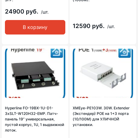
24900 руб.
/шт.
12590 руб.
/шт.
В корзину
Hyperline FO-19BX-1U-D1-
XMEye-PE103W. 30W. Extender
3xSLT-W120H32-EMP. Патч-
(Экстендер) POE на 1+3 порта
панель 19” универсальная,
(10/100M) для УЛИЧНОЙ
пустой корпус, 1U, 1 выдвижной
установки.
лоток.