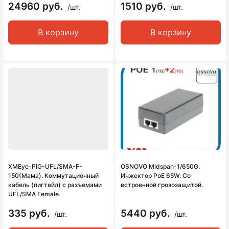
24960 руб.
1510 руб.
/шт.
/шт.
В корзину
В корзину
XMEye-PIG-UFL/SMA-F-
OSNOVO Midspan-1/650G.
150(Мама). Коммутационный
Инжектор PoE 65W. Cо
кабель (пигтейл) с разъемами
встроенной грозозащитой.
UFL/SMA Female.
335 руб.
5440 руб.
/шт.
/шт.