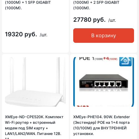
(1000M) + 1 SFP GIGABIT
(1000M) + 2 SFP GIGABIT
(1000M).
(1000M).
27780 руб.
/шт.
19320 руб.
/шт.
В корзину
XMEye-ND-CPE520K. Комплект
XMEye-PHE104. 90W. Extender
Wi-Fi роутер + встроенный
(Экстендер) POE на 1+4 порта
модем под SIM карту +
(10/100M) для ВНУТРЕННЕЙ
LAN1/LAN2/WAN. Питание 12В.
установки.