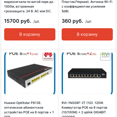
видеосигнала по витой паре до
Пластик/Черная). Антенна Wi-Fi
1500м, встроенная
c коэффициентом усиления
грозозащита. 24 В. AC или DC.
5dBi.
15700 руб.
360 руб.
/шт.
/шт.
В корзину
В корзину
Huawei OptiXstar P813E.
RVi-1NS08F-2T (1G). 120W.
оптическое абонентское
Коммутатор POE на 8 портов
устройство POE на 8 портов + 1
(10/100M) + 2 uplink GIGABIT
SFP.
(1000M).