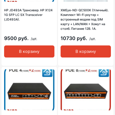
HP JD493A Трансивер. HP X124
XMEye-ND-QC500K (Уличный).
1G SFP LC SX Transceiver
Комплект Wi-Fi роутер +
(JD493A).
встроенный модем под SIM
карту + LAN/WAN + Хомут на
столб. Питание 12В. 1А.
9500 руб.
10730 руб.
/шт.
/шт.
В корзину
В корзину