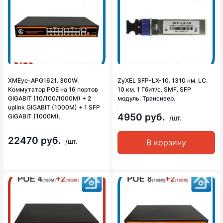
XMEye-APG1621. 300W.
ZyXEL SFP-LX-10. 1310 нм. LC.
Коммутатор POE на 16 портов
10 км. 1 Гбит/с. SMF. SFP
GIGABIT (10/100/1000M) + 2
модуль. Трансивер.
uplink GIGABIT (1000M) + 1 SFP
4950 руб.
GIGABIT (1000M).
/шт.
22470 руб.
/шт.
В корзину