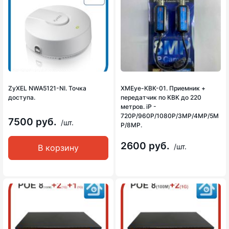
ZyXEL NWA5121-NI. Точка
XMEye-КВК-01. Приемник +
доступа.
передатчик по КВК до 220
метров. iP -
720P/960P/1080P/3MP/4MP/5M
7500 руб.
/шт.
P/8MP.
2600 руб.
/шт.
В корзину