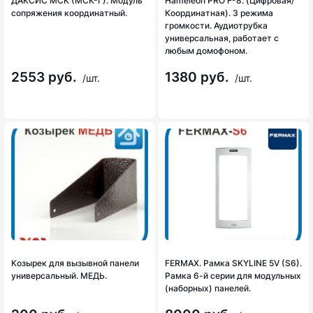
ДАКСИС МСК (МСК-Г). Модуль
Hameleon PRO F-8. (Цифровая/
сопряжения координатный.
Координатная). 3 режима
громкости. Аудиотрубка
универсальная, работает с
любым домофоном.
2553 руб.
1380 руб.
/шт.
/шт.
Козырек для вызывной панели
FERMAX. Рамка SKYLINE 5V (S6).
универсальный. МЕДЬ.
Рамка 6-й серии для модульных
(наборных) панелей.