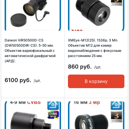
Daiwon ViR50500D-CS
XMEye-M12(25). 1536p. 3 Мп.
(DW50500DIR-CS). 5-50 мм.
Объектив М12 для камер
Объектив вариофокальный с
видеонаблюдения с фокусным
автоматической диафрагмой
расстоянием 25 мм.
(АРД).
860 руб.
/шт.
6100 руб.
/шт.
В корзину