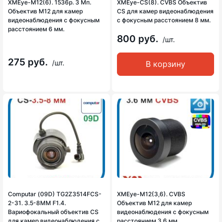
XMEye-M12(6). 1536p. 3 Мп.
XMEye-CS(8). CVBS Объектив
Объектив М12 для камер
CS для камер видеонаблюдения
видеонаблюдения с фокусным
с фокусным расстоянием 8 мм.
расстоянием 6 мм.
800 руб.
/шт.
275 руб.
/шт.
В корзину
Computar (09D) TG2Z3514FCS-
XMEye-M12(3,6). CVBS
2-31. 3.5-8MM F1.4.
Объектив М12 для камер
Вариофокальный объектив CS
видеонаблюдения с фокусным
для камер видеонаблюдения с
расстоянием 3,6 мм.