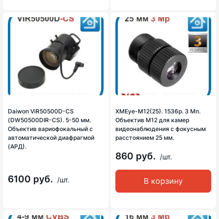
Daiwon ViR50500D-CS
XMEye-M12(25). 1536p. 3 Мп.
(DW50500DIR-CS). 5-50 мм.
Объектив М12 для камер
Объектив вариофокальный с
видеонаблюдения с фокусным
автоматической диафрагмой
расстоянием 25 мм.
(АРД).
860 руб.
/шт.
6100 руб.
/шт.
В корзину